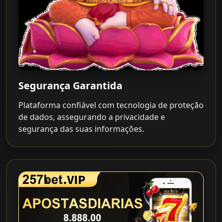
Segurança Garantida
Plataforma confiável com tecnologia de proteção
de dados, assegurando a privacidade e
segurança das suas informações.