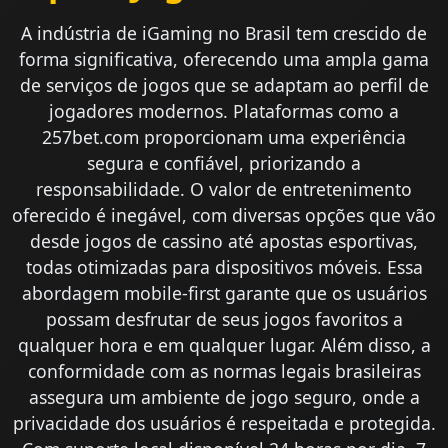
A indústria de iGaming no Brasil tem crescido de
forma significativa, oferecendo uma ampla gama
de serviços de jogos que se adaptam ao perfil de
jogadores modernos. Plataformas como a
257bet.com proporcionam uma experiência
segura e confiável, priorizando a
responsabilidade. O valor de entretenimento
oferecido é inegável, com diversas opções que vão
desde jogos de cassino até apostas esportivas,
todas otimizadas para dispositivos móveis. Essa
abordagem mobile-first garante que os usuários
possam desfrutar de seus jogos favoritos a
qualquer hora e em qualquer lugar. Além disso, a
conformidade com as normas legais brasileiras
assegura um ambiente de jogo seguro, onde a
privacidade dos usuários é respeitada e protegida.