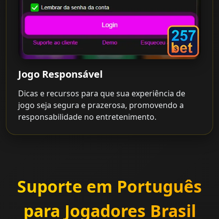
Jogo Responsável
Dicas e recursos para que sua experiência de
jogo seja segura e prazerosa, promovendo a
responsabilidade no entretenimento.
Suporte em Português
para Jogadores Brasil