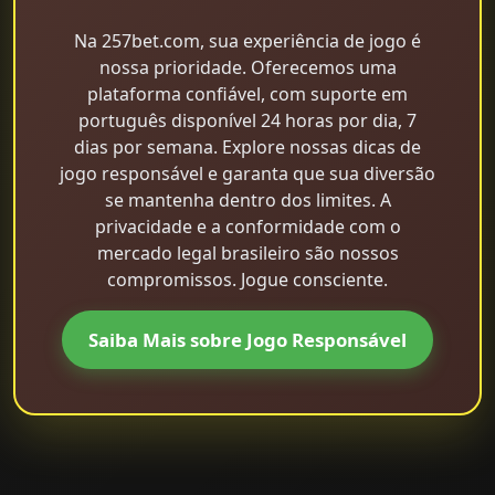
Na 257bet.com, sua experiência de jogo é
nossa prioridade. Oferecemos uma
plataforma confiável, com suporte em
português disponível 24 horas por dia, 7
dias por semana. Explore nossas dicas de
jogo responsável e garanta que sua diversão
se mantenha dentro dos limites. A
privacidade e a conformidade com o
mercado legal brasileiro são nossos
compromissos. Jogue consciente.
Saiba Mais sobre Jogo Responsável