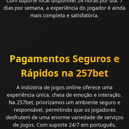
Com suporte local disponível 24 horas por dia, 7
dias por semana, a experiência do jogador é ainda
mais completa e satisfatória.
Pagamentos Seguros e
Rápidos na 257bet
A indústria de jogos online oferece uma
experiência única, cheia de emoção e interação.
Na 257bet, priorizamos um ambiente seguro e
responsável, permitindo que os jogadores
desfrutem de uma enorme variedade de serviços
de jogos. Com suporte 24/7 em português,